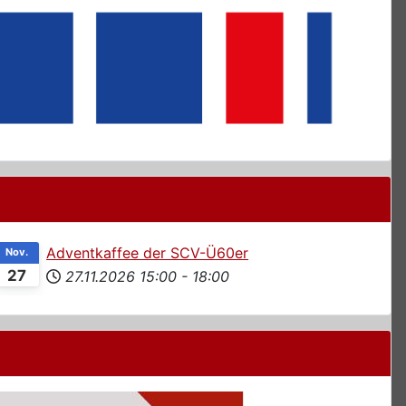
Adventkaffee der SCV-Ü60er
Nov.
27
27.11.2026
15:00
-
18:00