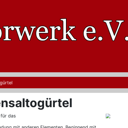
gürtel
nsaltogürtel
 für das
indung mit anderen Elementen. Beginnend mit